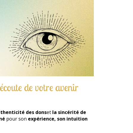
écoute de votre avenir
uthenticité des dons
et
la sincérité de
né
pour son
expérience, son intuition