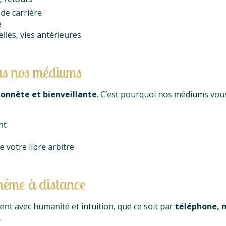
 de carrière
e
lles, vies antérieures
us nos médiums
onnête et bienveillante
. C’est pourquoi nos médiums vous
nt
e votre libre arbitre
même à distance
t avec humanité et intuition, que ce soit par
téléphone, m
.