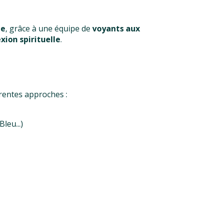
ée
, grâce à une équipe de
voyants aux
xion spirituelle
.
érentes approches :
leu...)