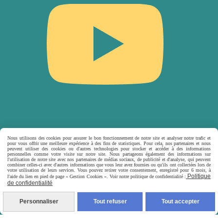
Nous utilisons des cookies pour assurer le bon fonctionnement de notre site et analyser notre trafic et
pour vous offrir une meilleure expérience à des fins de statistiques. Pour cela, nos partenaires et nous
peuvent utiliser des cookies ou d'autres technologies pour stocker et accéder à des informations
personnelles comme votre visite sur notre site. Nous partageons également des informations sur
l'utilisation de notre site avec nos partenaires de médias sociaux, de publicité et d'analyse, qui peuvent
combiner celles-ci avec d'autres informations que vous leur avez fournies ou qu'ils ont collectées lors de
votre utilisation de leurs services. Vous pouvez retirer votre consentement, enregistré pour 6 mois, à
Politique
l'aide du lien en pied de page « Gestion Cookies ». Voir notre politique de confidentialité :
de confidentialité
Personnaliser
Tout refuser
Tout accepter