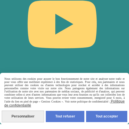
Nous utilisons des cookies pour assurer le bon fonctionnement de notre site et analyser notre trafic et
pour vous offrir une meilleure expérience à des fins de statistiques. Pour cela, nos partenaires et nous
peuvent utiliser des cookies ou d'autres technologies pour stocker et accéder à des informations
personnelles comme votre visite sur notre site. Nous partageons également des informations sur
l'utilisation de notre site avec nos partenaires de médias sociaux, de publicité et d'analyse, qui peuvent
combiner celles-ci avec d'autres informations que vous leur avez fournies ou qu'ils ont collectées lors de
votre utilisation de leurs services. Vous pouvez retirer votre consentement, enregistré pour 6 mois, à
Politique
l'aide du lien en pied de page « Gestion Cookies ». Voir notre politique de confidentialité :
de confidentialité
Personnaliser
Tout refuser
Tout accepter